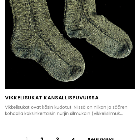
VIKKELISUKAT KANSALLISPUVUISSA
Vikkelisukat ovat käsin kudotut. Niissä on nilkan ja säären
kohdalla kaksinkertaisin nurjin silmukoin (vikkelisilmuk...
1
2
3
4
Seuraava