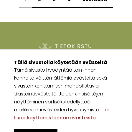
Tällä sivustolla käytetään evästeitä
tietokirstu@kansallispukuyhdistys.fi
Tämä sivusto hyödyntää toiminnan
kannalta välttämättömiä evästeitä sekä
Ota yhteyttä sivuston ylläpitoon
sivuston kehittämisen mahdollistavia
tilastointievästeitä. Joidenkin sisältöjen
näyttäminen voi lisäksi edellyttää
markkinointievästeiden hyväksymistä.
Lue
lisää käyttämistämme evästeistä.​​​​​​
YHTEISTYÖSSÄ