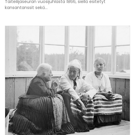
Taiteilijaseuran vuosijuhlasta 1866, siellä esitetyt
kansantanssit sekä...