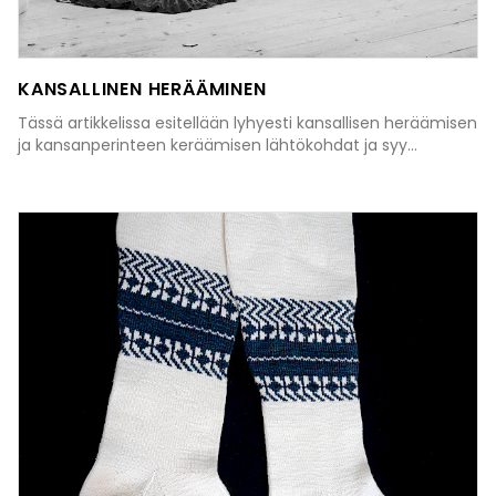
KANSALLINEN HERÄÄMINEN
Tässä artikkelissa esitellään lyhyesti kansallisen heräämisen
ja kansanperinteen keräämisen lähtökohdat ja syy...