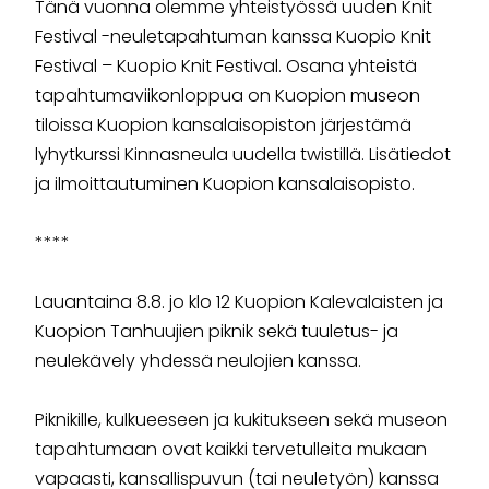
Tänä vuonna olemme yhteistyössä uuden Knit
Festival -neuletapahtuman kanssa Kuopio Knit
Festival – Kuopio Knit Festival. Osana yhteistä
tapahtumaviikonloppua on Kuopion museon
tiloissa Kuopion kansalaisopiston järjestämä
lyhytkurssi Kinnasneula uudella twistillä. Lisätiedot
ja ilmoittautuminen Kuopion kansalaisopisto.
****
Lauantaina 8.8. jo klo 12 Kuopion Kalevalaisten ja
Kuopion Tanhuujien piknik sekä tuuletus- ja
neulekävely yhdessä neulojien kanssa.
Piknikille, kulkueeseen ja kukitukseen sekä museon
tapahtumaan ovat kaikki tervetulleita mukaan
vapaasti, kansallispuvun (tai neuletyön) kanssa