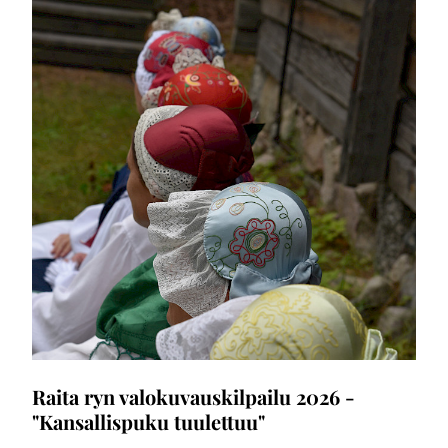
Raita ryn valokuvauskilpailu 2026 -
"Kansallispuku tuulettuu"