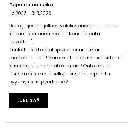
Tapahtuman aika
1.5.2026
-
31.8.2026
Raita järjestää jälleen valokuvauskilpailun. Tällä
kertaa teemanamme on "Kansallispuku
tuulettuu".
Tuulettuuko kansallispukusi piknikillä vai
mattotelineellä? Vai onko tuulettumassa sittenkin
kansallispukuinen näkökulmasi? Onko sinulla
osuvia otoksia kansallispuvusta humpan tai
syysmyräkän pyörteissä?
TAPAHTUMASTA "RAITA RYN VALOKUVAUS
LUE LISÄÄ