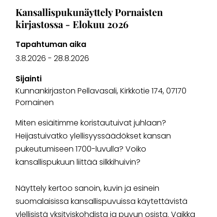
Kansallispukunäyttely Pornaisten
kirjastossa - Elokuu 2026
Tapahtuman aika
3.8.2026
-
28.8.2026
Sijainti
Kunnankirjaston Pellavasali, Kirkkotie 174, 07170
Pornainen
Miten esiäitimme koristautuivat juhlaan?
Heijastuivatko ylellisyyssäädökset kansan
pukeutumiseen 1700-luvulla? Voiko
kansallispukuun liittää silkkihuivin?
Näyttely kertoo sanoin, kuvin ja esinein
suomalaisissa kansallispuvuissa käytettävistä
ylellisistä yksityiskohdista ja puvun osista. Vaikka