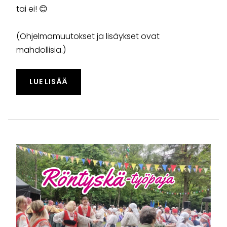
tai ei! 😊
(Ohjelmamuutokset ja lisäykset ovat
mahdollisia.)
TAPAHTUMASTA "KANSALLISPUKUTUULET
LUE LISÄÄ