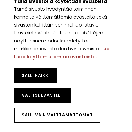
Tällä sivustolla käytetään evästeitä
TAPAHTUMASTA "KANSALLISPUKUTUULET
LUE LISÄÄ
Tämä sivusto hyödyntää toiminnan
kannalta välttämättömiä evästeitä sekä
sivuston kehittämisen mahdollistavia
tilastointievästeitä. Joidenkin sisältöjen
näyttäminen voi lisäksi edellyttää
markkinointievästeiden hyväksymistä.
Lue
lisää käyttämistämme evästeistä.​​​​​​
SALLI KAIKKI
VALITSE EVÄSTEET
SALLI VAIN VÄLTTÄMÄTTÖMÄT