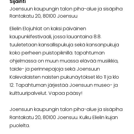
Sijainti
Joensuun kaupungin talon piha-alue ja sisäpiha
Rantakatu 20, 80100 Joensuu
Elielin Elojuhlat on kaksi päiväinen
kaupunkifestivaali, jossa lauantaina 8.8.
tuuletetaan kansallispukuja sekä kansanpukuja
koko perheen puistopiknillä. tapahtuman
ohjelmassa on muun muassa elävää musiikkia,
taide- ja perinnepajoja sekä Joensuun
Kalevalaisten naisten pukunäytökset klo 11 ja klo
12. Tapahtuman järjestää Joensuun museo- ja
kulttuuripalvelut. Vapaa pääsy!
Joensuun kaupungin talon piha-alue ja sisäpiha
Rantakatu 20, 80100 Joensuu. Kulku Elielin kujan
puolelta.