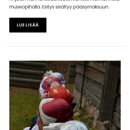
museopihalla. Esitys sisältyy pääsymaksuun.
TAPAHTUMASTA "KANSALLISPUKUTUULETU
LUE LISÄÄ