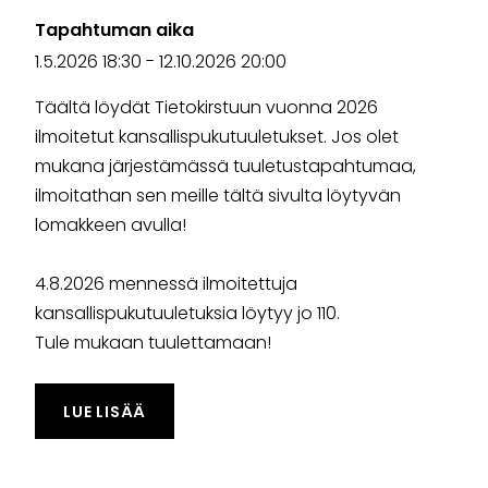
Tapahtuman aika
1.5.2026 18:30
-
12.10.2026 20:00
Täältä löydät Tietokirstuun vuonna 2026
ilmoitetut kansallispukutuuletukset. Jos olet
mukana järjestämässä tuuletustapahtumaa,
ilmoitathan sen meille tältä sivulta löytyvän
lomakkeen avulla!
4.8.2026 mennessä ilmoitettuja
kansallispukutuuletuksia löytyy jo 110.
Tule mukaan tuulettamaan!
TAPAHTUMASTA "KANSALLISPUKUTUULET
LUE LISÄÄ