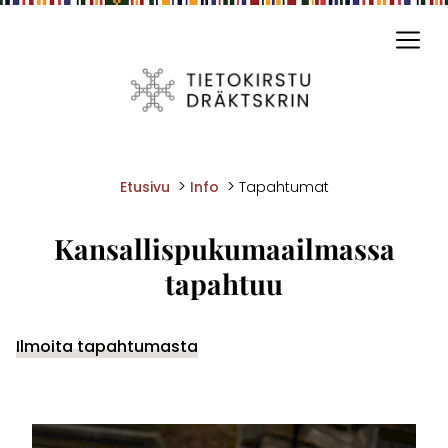
Siirry sivun sisältöön
Näyt
>
>
Etusivu
Info
Tapahtumat
Kansallispukumaailmassa
tapahtuu
Ilmoita tapahtumasta