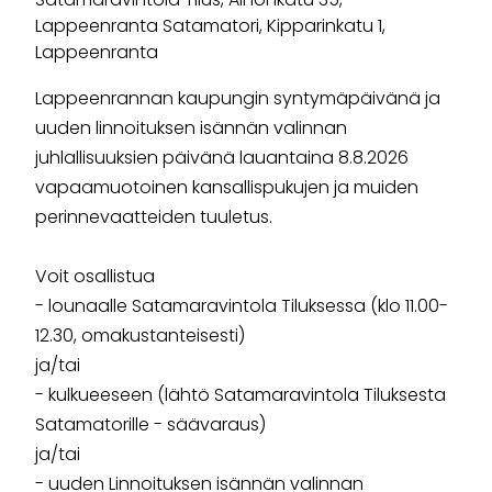
Lappeenranta Satamatori, Kipparinkatu 1,
Lappeenranta
Lappeenrannan kaupungin syntymäpäivänä ja
uuden linnoituksen isännän valinnan
juhlallisuuksien päivänä lauantaina 8.8.2026
vapaamuotoinen kansallispukujen ja muiden
perinnevaatteiden tuuletus.
Voit osallistua
- lounaalle Satamaravintola Tiluksessa (klo 11.00-
12.30, omakustanteisesti)
ja/tai
- kulkueeseen (lähtö Satamaravintola Tiluksesta
Satamatorille - säävaraus)
ja/tai
- uuden Linnoituksen isännän valinnan