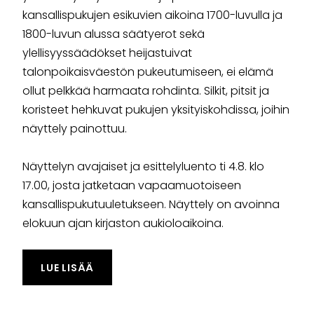
kansallispukujen esikuvien aikoina 1700-luvulla ja
1800-luvun alussa säätyerot sekä
ylellisyyssäädökset heijastuivat
talonpoikaisväestön pukeutumiseen, ei elämä
ollut pelkkää harmaata rohdinta. Silkit, pitsit ja
koristeet hehkuvat pukujen yksityiskohdissa, joihin
näyttely painottuu.
Näyttelyn avajaiset ja esittelyluento ti 4.8. klo
17.00, josta jatketaan vapaamuotoiseen
kansallispukutuuletukseen. Näyttely on avoinna
elokuun ajan kirjaston aukioloaikoina.
TAPAHTUMASTA "KANSALLISPUKUNÄYTTEL
LUE LISÄÄ