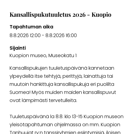
Kansallispukutuuletus 2026 - Kuopio
Tapahtuman aika
8.8.2026 12:00
-
8.8.2026 16:00
Sijainti
Kuopion museo, Museokatu 1
Kansallispukujen tuuletuspäivänä kannetaan
ylpeydellä itse tehtyjä, perittyjä, lainattuja tai
muutoin hankittuja kansallispukuja eri puolilta
Suomea! Myös muiden maiden kansallispuvut
ovat lämpimästi tervetulleita.
Tuuletuspäivänä la 8.8. klo 13-15 Kuopion museon
yleisötapahtuman ohjelmassa on mm. Kuopion
Tanhuujat ry:n tanssiryhmien esiintymisiä, iloisen